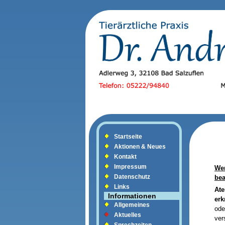
Startseite
Aktionen & Neues
Kontakt
Impressum
We
Datenschutz
bea
Links
A
Informationen
er
Allgemeines
od
Aktuelles
ver