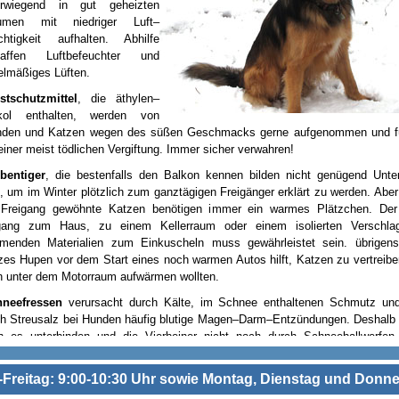
erwiegend in gut geheizten
umen mit niedriger Luft–
chtigkeit aufhalten. Abhilfe
haffen Luftbefeuchter und
elmäßiges Lüften.
stschutzmittel
, die äthylen–
ykol enthalten, werden von
den und Katzen wegen des süßen Geschmacks gerne aufgenommen und f
einer meist tödlichen Vergiftung. Immer sicher verwahren!
bentiger
, die bestenfalls den Balkon kennen bilden nicht genügend Unter
, um im Winter plötzlich zum ganztägigen Freigänger erklärt zu werden. Abe
Freigang gewöhnte Katzen benötigen immer ein warmes Plätzchen. Der 
ang zum Haus, zu einem Kellerraum oder einem isolierten Verschla
menden Materialien zum Einkuscheln muss gewährleistet sein. übrigens
zes Hupen vor dem Start eines noch warmen Autos hilft, Katzen zu vertreibe
h unter dem Motorraum aufwärmen wollten.
neefressen
verursacht durch Kälte, im Schnee enthaltenen Schmutz und
h Streusalz bei Hunden häufig blutige Magen–Darm–Entzündungen. Deshalb s
 es unterbinden und die Vierbeiner nicht noch durch Schneeballwerfen
mieren.
Freitag: 9:00-10:30 Uhr sowie Montag, Dienstag und Donne
eusalz und Split
in großen Mengen greifen die Hundepfoten an. Hier helfe
reiben der Pfotenballen mit Melkfett oder Vaseline vor dem Spaziergang, 