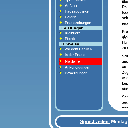
Sprechzeiten
üb
Anfahrt
Rä
Hausapotheke
feu
Galerie
sc
Praxiszeitungen
reg
Leistungen
Fro
Kleintiere
gl
Pferde
Hun
Hinweise
zu 
vor dem Besuch
in der Praxis
Stu
Notfälle
aus
an 
Ankündigungen
Zug
Bewerbungen
wär
kur
sic
Sch
auc
man
ani
Sprechzeiten:
Montag-
Str
Ein