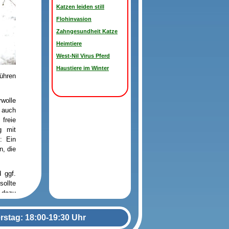
Katzen leiden still
Flohinvasion
Zahngesundheit Katze
Heimtiere
West-Nil Virus Pferd
Haustiere im Winter
ühren
wolle
r auch
freie
g mit
: Ein
n, die
 ggf.
ollte
 dazu
rstag: 18:00-19:30 Uhr
n das
um das