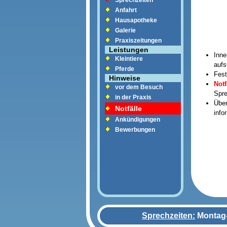
Sprechzeiten
Anfahrt
Hausapotheke
Galerie
Praxiszeitungen
Leistungen
Inne
Kleintiere
aufs
Pferde
Fest
Hinweise
Notf
vor dem Besuch
Spre
in der Praxis
Über
Notfälle
info
Ankündigungen
Bewerbungen
Sprechzeiten:
Montag-