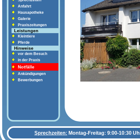
Sprechzeiten
Anfahrt
Hausapotheke
Galerie
Praxiszeitungen
Leistungen
Kleintiere
Pferde
Hinweise
vor dem Besuch
in der Praxis
Notfälle
Ankündigungen
Bewerbungen
Sprechzeiten:
Montag-Freitag: 9:00-10:30 Uh