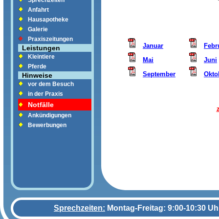
Sprechzeiten
Anfahrt
Hausapotheke
Galerie
Praxiszeitungen
Januar
Febr
Leistungen
Kleintiere
Mai
Juni
Pferde
September
Okto
Hinweise
vor dem Besuch
in der Praxis
Notfälle
Ankündigungen
Bewerbungen
Sprechzeiten:
Montag-Freitag: 9:00-10:30 Uh