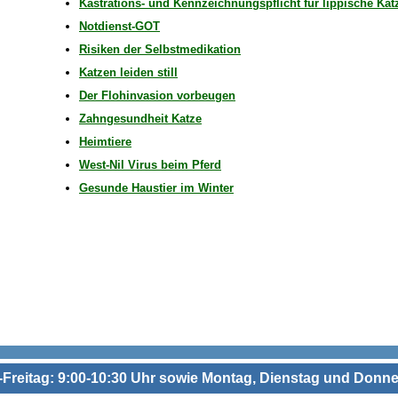
Kastrations- und Kennzeichnungspflicht für lippische Kat
Notdienst-GOT
Risiken der Selbstmedikation
Katzen leiden still
Der Flohinvasion vorbeugen
Zahngesundheit Katze
Heimtiere
West-Nil Virus beim Pferd
Gesunde Haustier im Winter
Freitag: 9:00-10:30 Uhr sowie Montag, Dienstag und Donne