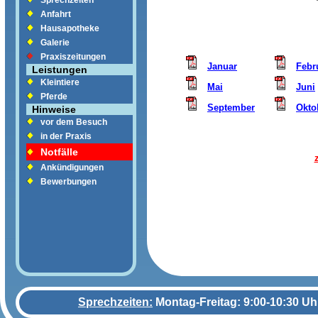
Sprechzeiten
Anfahrt
Hausapotheke
Galerie
Praxiszeitungen
Januar
Febr
Leistungen
Kleintiere
Mai
Juni
Pferde
September
Okto
Hinweise
vor dem Besuch
in der Praxis
Notfälle
Ankündigungen
Bewerbungen
Sprechzeiten:
Montag-Freitag: 9:00-10:30 Uh