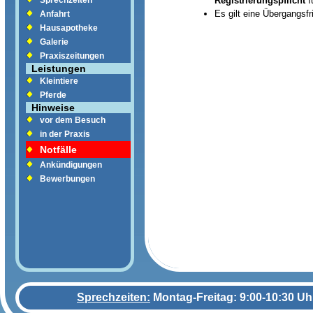
Registrierungspflicht
f
Sprechzeiten
Es gilt eine Übergangsf
Anfahrt
Hausapotheke
Galerie
Praxiszeitungen
Leistungen
Kleintiere
Pferde
Hinweise
vor dem Besuch
in der Praxis
Notfälle
Ankündigungen
Bewerbungen
Sprechzeiten:
Montag-Freitag: 9:00-10:30 Uh