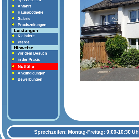
Sprechzeiten
Anfahrt
Hausapotheke
Galerie
Praxiszeitungen
Leistungen
Kleintiere
Pferde
Hinweise
vor dem Besuch
in der Praxis
Notfälle
Ankündigungen
Bewerbungen
Sprechzeiten:
Montag-Freitag: 9:00-10:30 Uh